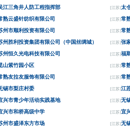
吴江三角井人防工程指挥部
太
[江苏]
常熟云盛针纺织有限公司
常
[江苏]
苏州市顺利投资有限公司
常
[江苏]
苏州胜利投资集团有限公司（中国丝绸城）
张
[江苏]
苏州恒久光电科技有限公司
福
[江苏]
昆山紫竹园小区
常
[江苏]
常熟友拉友服饰有限公司
常
[江苏]
无锡市梨庄村委
江
[江苏]
宜兴市青少年活动实践基地
无
[江苏]
宜兴市和桥高级中学
宜
[江苏]
苏州市盛泽东方市场
无
[江苏]