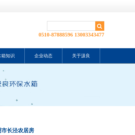
0510-87888596 13003343477
水箱知识
企业动态
关于汲良
阴市长泾农居房