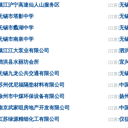
镇江沪宁高速仙人山服务区
无
[江苏]
无锡市塔影中学
无
[江苏]
无锡市蠡湖中学
无
[江苏]
无锡市南泉中学
无
[江苏]
镇江江大泵业有限公司
泗
[江苏]
泗洪县水丽坊会所
宜
[江苏]
无锡九龙公共交通有限公司
无
[江苏]
苏州优尼福隔垫材料有限公司
中
[江苏]
徐州市中煤环保设备有限公司
扬
[江苏]
南京武家咀房地产开发有限公司
中
[江苏]
江苏绿源精细化工有限公司
仪
[江苏]