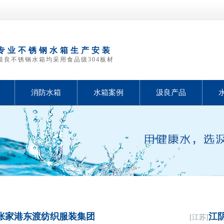
专业不锈钢水箱生产安装
汲良不锈钢水箱均采用食品级304板材
消防水箱
水箱案例
汲良产品
张家港东渡纺织服装集团
江
[江苏]