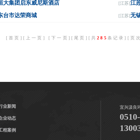
恒大集团启东威尼斯酒店
江
[江苏]
东台市达荣商城
无
[江苏]
[首页][上一页] [
下一页
][
尾页
][共
285
条记录][页
行业新闻
宜兴汲良
0510
企业动态
1300
工程案例