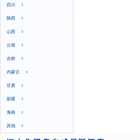
四川
陕西
山西
云南
吉林
内蒙古
甘肃
新疆
海南
其他