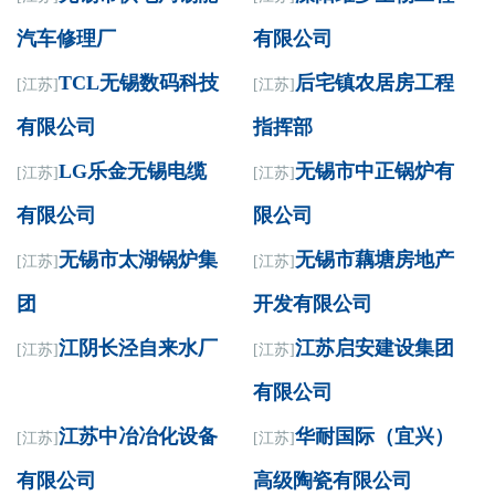
汽车修理厂
有限公司
TCL无锡数码科技
后宅镇农居房工程
[江苏]
[江苏]
有限公司
指挥部
LG乐金无锡电缆
无锡市中正锅炉有
[江苏]
[江苏]
有限公司
限公司
无锡市太湖锅炉集
无锡市藕塘房地产
[江苏]
[江苏]
团
开发有限公司
江阴长泾自来水厂
江苏启安建设集团
[江苏]
[江苏]
有限公司
江苏中冶冶化设备
华耐国际（宜兴）
[江苏]
[江苏]
有限公司
高级陶瓷有限公司