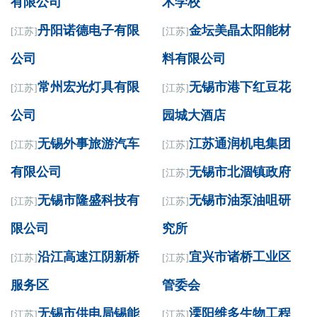
有限公司
术学校
丹阳诺德电子有限
金坛美晶太阳能材
[江苏]
[江苏]
公司
料有限公司
常州宏光灯具有限
无锡市港下红豆花
[江苏]
[江苏]
公司
园城大酒店
无锡外事旅游汽车
江苏通润机电集团
[江苏]
[江苏]
有限公司
无锡市北涸镇政府
[江苏]
无锡市隆盛科技有
无锡市油泵油咀研
[江苏]
[江苏]
限公司
究所
沿江高速江阴新桥
宜兴市诸桥工业区
[江苏]
[江苏]
服务区
管委会
无锡市供电局锡能
溧阳维多生物工程
[江苏]
[江苏]