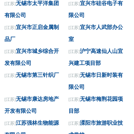
无锡市太平洋集团
宜兴市硅谷电子有
[江苏]
[江苏]
有限公司
限公司
宜兴市正启金属制
宜兴市人武部办公
[江苏]
[江苏]
品厂
室
宜兴市城乡综合开
沪宁高速仙人山宜
[江苏]
[江苏]
发有限公司
兴建工项目部
无锡市第三针织厂
无锡市日新时装有
[江苏]
[江苏]
限公司
无锡市康达房地产
无锡市梅荆花园项
[江苏]
[江苏]
开发有限公司
目部
江苏强林生物能源
溧阳市旅游职业技
[江苏]
[江苏]