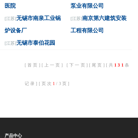
医院
泵业有限公司
无锡市南泉工业锅
南京第六建筑安装
[江苏]
[江苏]
炉设备厂
工程有限公司
无锡市泰伯花园
[江苏]
[首页][上一页] [
下一页
][
尾页
][共
131
条
记录][页次
1
/3页]
产品中心