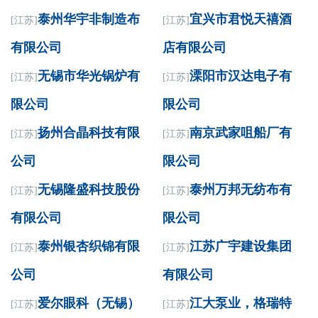
泰州华宇非制造布
宜兴市君悦天禧酒
[江苏]
[江苏]
有限公司
店有限公司
无锡市华光锅炉有
溧阳市汉达电子有
[江苏]
[江苏]
限公司
限公司
扬州合晶科技有限
南京武家咀船厂有
[江苏]
[江苏]
公司
限公司
无锡隆盛科技股份
泰州万邦无纺布有
[江苏]
[江苏]
有限公司
限公司
泰州银杏织锦有限
江苏广宇建设集团
[江苏]
[江苏]
公司
有限公司
爱尔眼科（无锡）
江大泵业，格瑞特
[江苏]
[江苏]