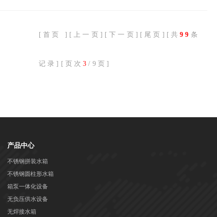
[
首页
][
上一页
][
下一页
][
尾页
][共
99
条
记录][页次
3
/9页]
产品中心
不锈钢拼装水箱
不锈钢圆柱形水箱
箱泵一体化设备
无负压供水设备
无焊接水箱